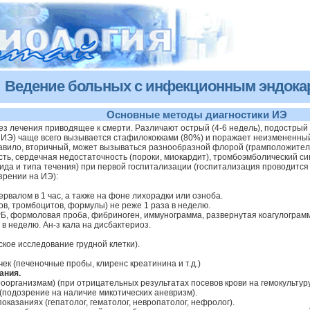
Ведение больных с инфекционным эндокар
Основные методы диагностики ИЭ
з лечения приводящее к смерти. Различают острый (4-6 недель), подострый 
ИЭ) чаще всего вызывается стафилококками (80%) и поражает неизмененны
авило, вторичный, может вызываться разнообразной флорой (грамположитель
ь, сердечная недостаточность (пороки, миокардит), тромбоэмболический си
ида и типа течения) при первой госпитализации (госпитализация проводитс
зрении на ИЭ):
тервалом в 1 час, а также на фоне лихорадки или озноба.
ов, тромбоцитов, формулы) не реже 1 раза в неделю.
РБ, формоловая проба, фибриноген, иммунограмма, развернутая коагулограмма
 в неделю. Ан-з кала на дисбактериоз.
ское исследование грудной клетки).
ек (печеночные пробы, клиренс креатинина и т.д.)
ания.
роорганизмам) (при отрицательных результатах посевов крови на гемокультуру
(подозрение на наличие микотических аневризм).
казаниях (гепатолог, гематолог, невропатолог, нефролог).