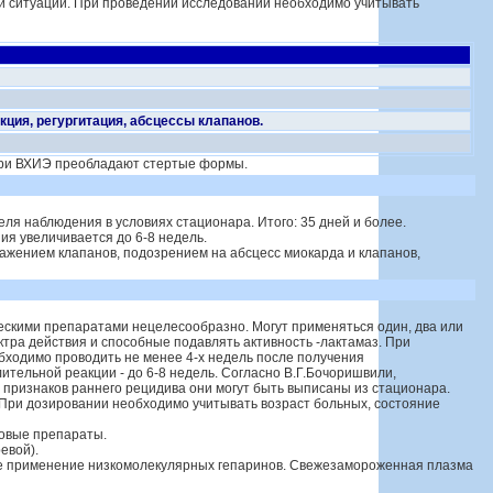
й ситуации. При проведении исследований необходимо учитывать
кция, регургитация, абсцессы клапанов.
 При ВХИЭ преобладают стертые формы.
ля наблюдения в условиях стационара. Итого: 35 дней и более.
я увеличивается до 6-8 недель.
ражением клапанов, подозрением на абсцесс миокарда и клапанов,
ескими препаратами нецелесообразно. Могут применяться один, два или
ктра действия и способные подавлять активность -лактамаз. При
обходимо проводить не менее 4-х недель после получения
тельной реакции - до 6-8 недель. Согласно В.Г.Бочоришвили,
 признаков раннего рецидива они могут быть выписаны из стационара.
. При дозировании необходимо учитывать возраст больных, состояние
ковые препараты.
евой).
льнее применение низкомолекулярных гепаринов. Свежезамороженная плазма