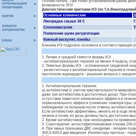
ПРИМЕЧАНИЕ: При точно установленном ранее диагно
возможности ЛПУ.
Диагностические критерии ИЭ (по Т.А.Виноградовой 
Основные клинические
Д
Лихорадка свыше 38 С
Г
Спленомегалия
Т
Появление шума регургитации
.
Кожный васкулит, ознобы
.
Клиника ИЭ подробно изложена в соответствующих р
1. Легкие и средней тяжести формы ИЭ.
- антибактериальная терапия не менее 4 недель, отм
2. Тяжелые формы ИЭ. - осложненные сердечной недо
- резистентные к антибактериальной терапии в течен
протезном эндокардите - решение вопроса о хирурги
1. Антибактериальная терапия:
а) антибиотики (с учетом чувствительности микрофл
даже три антибиотика в достаточных дозах. При отр
отсутствии заметного клинического эффекта в течени
первоначального эффекта (снижение температуры, ум
наблюдение за больным после отмены антибиотиков д
Если антибиотики эффективны, менять их в ходе леч
печени и почек, но дозы должны быть достаточно выс
2. Кроме антибиотиков, при необходимости применя
3. Серотерапия: антистафиллококковая плазма 200,0
4. При явных признаках ДВС-синдрома - гепарин под
400,0-600,0 два введения. Ингибиторы протеаз - горд