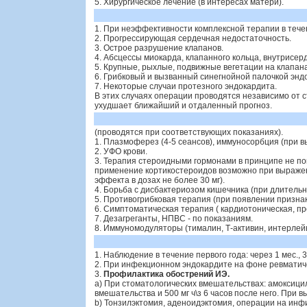
5. Хирургическое лечение (в интересах матери).
1. При неэффективности комплексной терапии в тече
2. Прогрессирующая сердечная недостаточность.
3. Острое разрушение клапанов.
4. Абсцессы миокарда, клапанного кольца, внутрис
5. Крупные, рыхлые, подвижные вегетации на клапана
6. Грибковый и вызванный синегнойной палочкой энд
7. Некоторые случаи протезного эндокардита.
В этих случаях операции проводятся независимо от с
ухудшает ближайший и отдаленный прогноз.
(проводятся при соответствующих показаниях).
1. Плазмоферез (4-5 сеансов), иммуносорбция (при
2. УФО крови.
3. Терапия стероидными гормонами в принципе не п
применение кортикостероидов возможно при выраже
эффекта в дозах не более 30 мг).
4. Борьба с дисбактериозом кишечника (при длитель
5. Противогрибковая терапия (при появлении признак
6. Симптоматическая терапия ( кардиотоническая, пр
7. Дезагреганты, НПВС - по показаниям.
8. Иммуномодуляторы (тималин, Т-активин, интерлейк
1. Наблюдение в течение первого года: через 1 мес., 3
2. При инфекционном эндокардите на фоне ревматиче
3.
Профилактика обострений ИЭ.
a) При стоматологических вмешательствах: амоксицилли
вмешательства и 500 мг ч\з 6 часов после него. При вы
b) Тонзилэктомия, аденоидэктомия, операции на инф