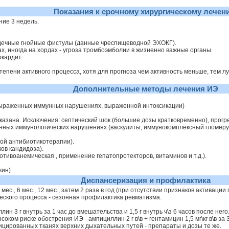
Показания к срочному хирургическому лечен
ние 3 недель.
ердечные гнойные фистулы (данные чреспищеводной ЭХОКГ).
х, иногда на хордах - угроза тромбоэмболии в жизненно важные органы.
окардит.
тепени активного процесса, хотя для прогноза чем активность меньше, тем 
Дополнительные методы лечения ИЭ
 выраженных иммунных нарушениях, выраженной интоксикации)
оказана. Исключения: септический шок (большие дозы кратковременно), про
нных иммунологических нарушениях (васкулиты, иммунокомплексный гломеру
ной антибиотикотерапии).
ов кандидоза).
отивоанемическая , применение гепатопротекторов, витаминов и т.д.).
ин).
Диспансеризация и профилактика
 мес., 6 мес., 12 мес., затем 2 раза в год (при отсутствии признаков активации
ского процесса - сезонная профилактика ревматизма.
н 3 г внутрь за 1 час до вмешательства и 1,5 г внутрь ч\з 6 часов после него
соком риске обострения ИЭ - ампициллин 2 г в\в + гентамицин 1,5 мг\кг в\в за 
ицированных тканях верхних дыхательных путей - препараты и дозы те же.