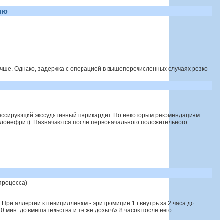
ию
лучше. Однако, задержка с операцией в вышеперечисленных случаях резко
грессирующий экссудативный перикардит. По некоторым рекомендациям
лонефрит). Назначаются после первоначального положительного
 процесса).
. При аллергии к пенициллинам - эритромицин 1 г внутрь за 2 часа до
30 мин. до вмешательства и те же дозы ч\з 8 часов после него.