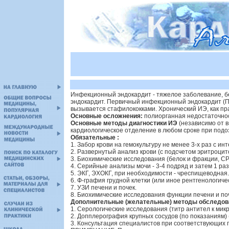
Инфекционный эндокардит - тяжелое заболевание, бе
эндокардит. Первичный инфекционный эндокардит (П
вызывается стафилококками. Хронический ИЭ, как пр
Основные осложнения:
полиорганная недостаточност
Основные методы диагностики ИЭ
(независимо от в
кардиологическое отделение в любом сроке при подо
Обязательные :
1. Забор крови на гемокультуру не менее 3-х раз с ин
2. Развернутый анализ крови (с подсчетом эритроцит
3. Биохимические исследования (белок и фракции, С
4. Серийные анализы мочи - 3-4 подряд и затем 1 раз
5. ЭКГ, ЭХОКГ, при необходимости - чреспищеводная.
6. Ф-графия грудной клетки (или иное рентгенологиче
7. УЗИ печени и почек.
8. Биохимические исследования функции печени и поч
Дополнительные (желательные) методы обследов
1. Серологические исследования (титр антител к мик
2. Допплерография крупных сосудов (по показаниям) 
3. Консультация специалистов при соответствующих по