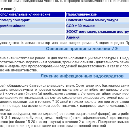
зе объем исследований может быть сокращен в зависимости от клиническо
и соавт.)
ополнительные клинические
Параклинические
ломерулонефрит
Положительная гемокультура
ромбоэмболии
СОЭ > 30 мм\час
ЭХОКГ-вегетация, клапанная дестру
Анемия
уководствах. Классическая картина в настоящее время наблюдается редко.
Основные принципы лечения ИЭ
ена антибиотиков не ранее 10 дня после нормализации температуры + 1 неде
статочностью, поражением органов, тромбоэмболиями - длительность лечени
ие 4 недель, при прогрессировании сердечной недостаточности в связи с по
ческом вмешательстве.
Лечение инфекционных эндокардитов
оры), обладающие бактерицидным действием. Сочетание их с бактериостатич
ицательном результате посевов крови назначаются антибиотики широкого спе
е 3-х суток антибиотик (и) необходимо заменить. Лечение антибиотиками не
еньшение интоксикации), а в случае сохранения синдрома системной воспали
олжно проводиться в течение 7-10 дней и только после этого при отсутствии
ения не надо! (за исключением особо токсичных, например, аминогликозиды)
окими.
ются нитрофураны, метронидазол (при грамотрицательной флоре), антигриб
 № 3-4, иммуноглобулины, гамма-глобулин (антистафилококковый, противокор
кожно (не более 15-20 тыс.ед. в сутки) в течение 2-х недель. Предпочтите
окс, трасилол и т.д. в сочетании со свежезамороженной плазмой.