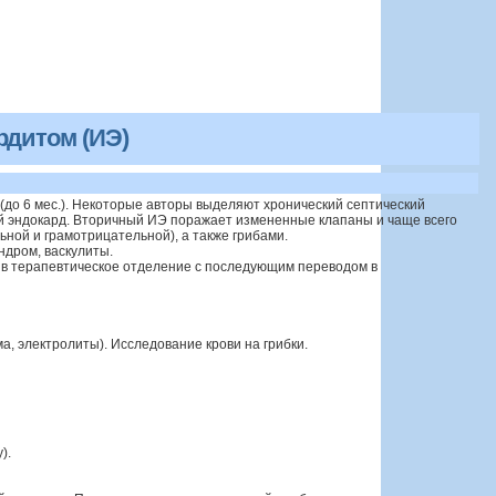
дитом (ИЭ)
(до 6 мес.). Некоторые авторы выделяют хронический септический
й эндокард. Вторичный ИЭ поражает измененные клапаны и чаще всего
ной и грамотрицательной), а также грибами.
ндром, васкулиты.
я в терапевтическое отделение с последующим переводом в
, электролиты). Исследование крови на грибки.
).