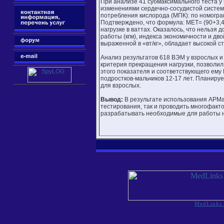
При анализе 41 субмаксимального теста у
изменениями сердечно-сосудистой систем
потребления кислорода (МПК): по номогра
Подтверждено, что формула: МЕТ= (90+3,4
нагрузке в ваттах. Оказалось, что нельзя
работы (кгм), индекса экономичности и дв
выраженной в «вт/кг», обладает высокой с
Анализ результатов 618 ВЭМ у взрослых и
критерия прекращения нагрузки, позволил
этого показателя и соответствующего ему
подростков-мальчиков 12-17 лет. Планир
для взрослых.
Вывод:
В результате использования АРМа
тестирования, так и проводить многофакт
разрабатывать необходимые для работы 
MedLinks 