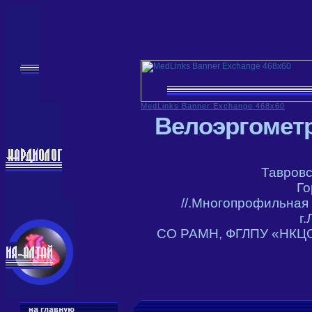
MedLinks Banner Exchange 468x60
Велоэргометр
Тавровс
Го
//.Многопрофильная
г
СО РАМН, ФГЛПУ «НКЦОЗШ